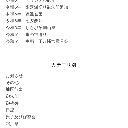
令和6年 オリジナル御守
令和6年 限定湯切り御朱印追加
令和6年 盗難被害
令和6年 七夕飾り
令和6年 しらびそ開山祭
令和6年 事の神送り
令和5年 中郷 正八幡宮霜月祭
カテゴリ別
お知らせ
その他
地区行事
御朱印
御祈祷
日記
氏子及び保存会
霜月祭