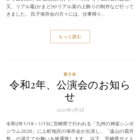
又、リアル竈(かまど)やリアル湯の上飾りの制作など行って
きました。 氏子保存会の方々には、仕事帰り…
もっと読む
霜月祭
令和2年、公演会のお知ら
せ
2020年1月7日
令和2年1/18～1/19に宮崎県で行われる「九州の神楽シンポ
ジウム2020」に上町地区の保存会が出演し、「遠山の霜月
祭」の湯立てや舞いを披露致します。 以下、宮崎県サイト