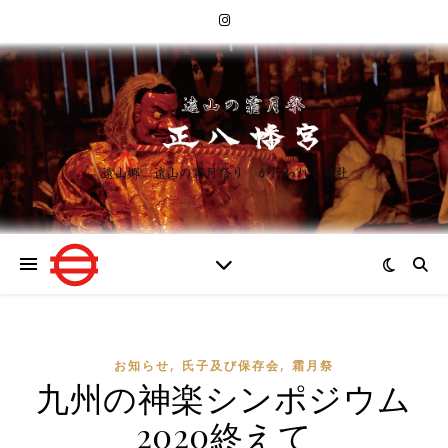
遠山郷 遠山の霜月祭り が行われる神社
,
,
お知らせ
氏子及び保存会
霜月祭
九州の神楽シンポジウム
2020終えて