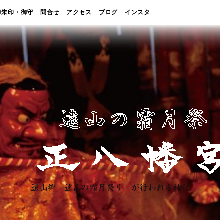
御朱印・御守
問合せ
アクセス
ブログ
インスタ
遠山郷 遠山の霜月祭り が行われる神社