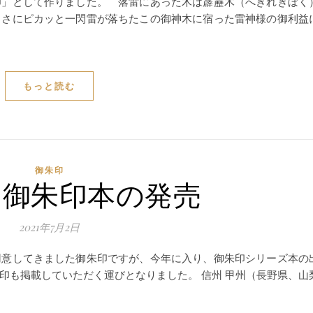
印」として作りました。 落雷にあった木は霹靂木（へきれきぼく
まさにピカッと一閃雷が落ちたこの御神木に宿った雷神様の御利益
もっと読む
御朱印
 御朱印本の発売
2021年7月2日
意してきました御朱印ですが、今年に入り、御朱印シリーズ本の
印も掲載していただく運びとなりました。 信州 甲州（長野県、山