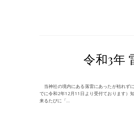
令和3年
当神社の境内にある落雷にあったが枯れずに
でに令和2年12月11日より受付ております
来るたびに「…