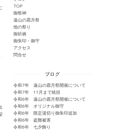
）
TOP
に
御祭神
遠山の霜月祭
他の祭り
御祈祷
御朱印・御守
アクセス
問合せ
ブログ
令和7年 遠山の霜月祭開催について
令和7年 11月まで統括
令和6年 遠山の霜月祭開催について
令和6年 オリジナル御守
出
令和6年 限定湯切り御朱印追加
梨
令和6年 盗難被害
令和6年 七夕飾り