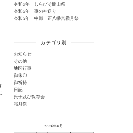
令和6年 しらびそ開山祭
令和6年 事の神送り
令和5年 中郷 正八幡宮霜月祭
カテゴリ別
お知らせ
その他
地区行事
御朱印
御祈祷
す
日記
に
氏子及び保存会
霜月祭
2026年8月