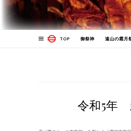
TOP
御祭神
遠山の霜月
令和5年