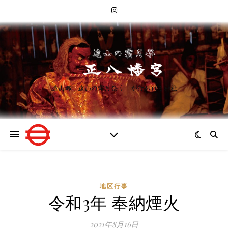
遠山郷 遠山の霜月祭り が行われる神社
地区行事
令和3年 奉納煙火
2021年8月16日