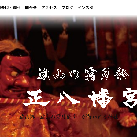
御朱印・御守
問合せ
アクセス
ブログ
インスタ
遠山郷 遠山の霜月祭り が行われる神社