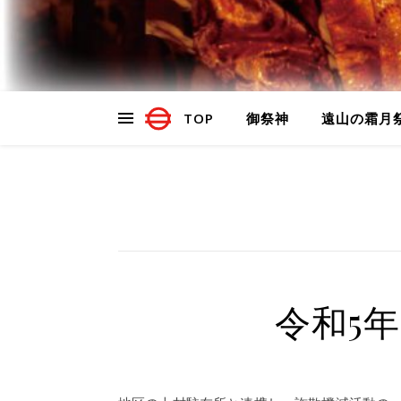
TOP
御祭神
遠山の霜月
令和5