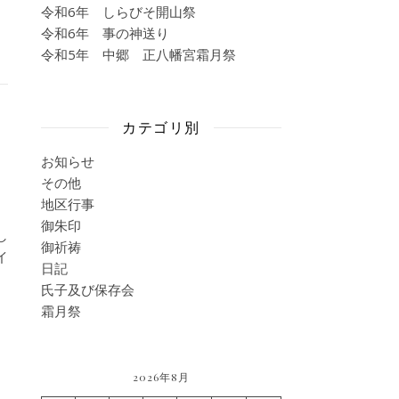
令和6年 しらびそ開山祭
令和6年 事の神送り
令和5年 中郷 正八幡宮霜月祭
カテゴリ別
お知らせ
その他
地区行事
御朱印
し
御祈祷
イ
日記
氏子及び保存会
霜月祭
2026年8月