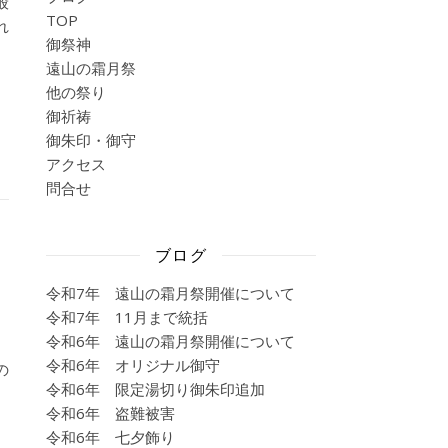
般
TOP
れ
御祭神
遠山の霜月祭
他の祭り
御祈祷
御朱印・御守
アクセス
問合せ
ブログ
令和7年 遠山の霜月祭開催について
令和7年 11月まで統括
令和6年 遠山の霜月祭開催について
令和6年 オリジナル御守
の
令和6年 限定湯切り御朱印追加
令和6年 盗難被害
令和6年 七夕飾り