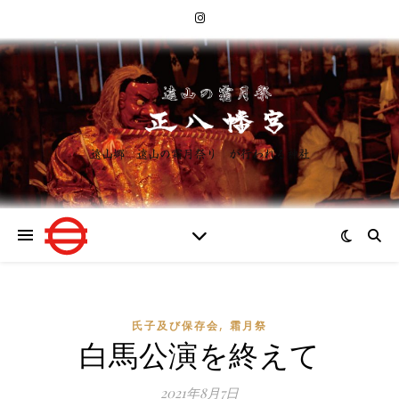
遠山郷 遠山の霜月祭り が行われる神社
,
氏子及び保存会
霜月祭
白馬公演を終えて
2021年8月7日