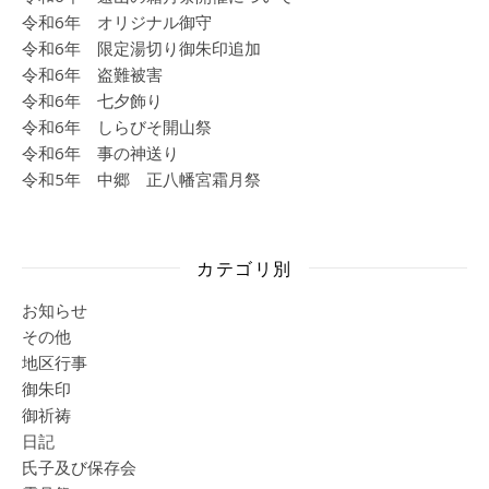
令和6年 オリジナル御守
令和6年 限定湯切り御朱印追加
令和6年 盗難被害
令和6年 七夕飾り
令和6年 しらびそ開山祭
令和6年 事の神送り
令和5年 中郷 正八幡宮霜月祭
カテゴリ別
お知らせ
その他
地区行事
御朱印
御祈祷
日記
氏子及び保存会