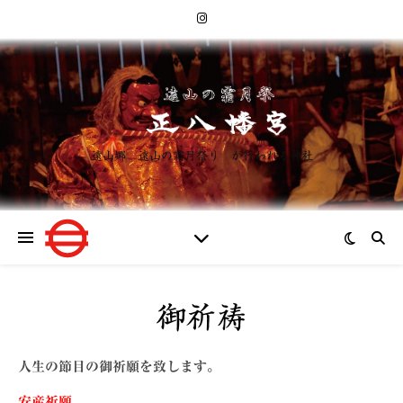
遠山郷 遠山の霜月祭り が行われる神社
御祈祷
人生の節目の御祈願を致します。
安産祈願