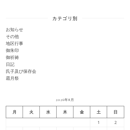
カテゴリ別
お知らせ
その他
地区行事
御朱印
御祈祷
日記
氏子及び保存会
霜月祭
2026年8月
月
火
水
木
金
土
日
1
2